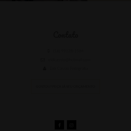
Contato
(16) 99128-1584
eidicassio@hotmail.com
Eidi Cássio Fotografia
GOSTOU? PEÇA JÁ SEU ORÇAMENTO