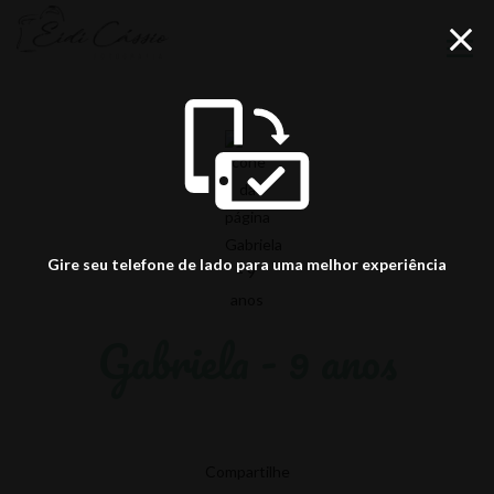
menu
Gire seu telefone de lado para uma melhor experiência
Gabriela - 9 anos
Compartilhe