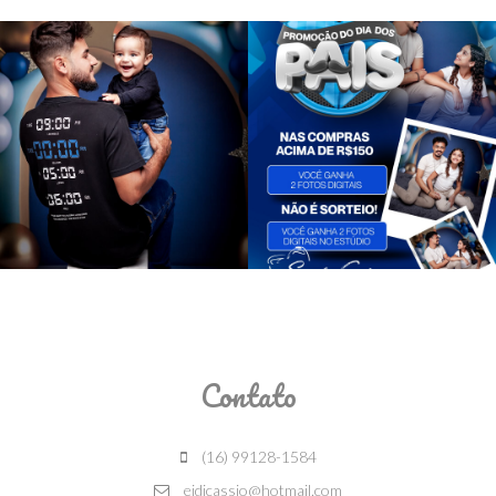
Contato
(16) 99128-1584
eidicassio@hotmail.com