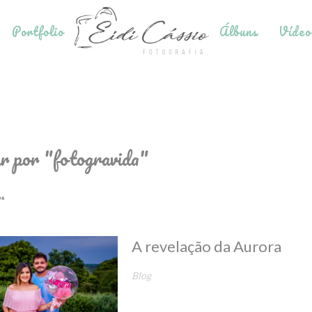
Portfolio
Álbuns
Vídeo
r por
"fotogravida"
os
A revelação da Aurora
Blog