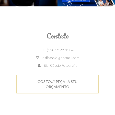
Contato
(16) 99128-1584
eidicassio@hotmail.com
Eidi Cássio Fotografia
GOSTOU? PEÇA JÁ SEU
ORÇAMENTO