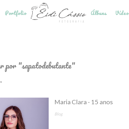
Portfolio
Álbuns
Vídeo
r por
"sapatodebutante"
os
Maria Clara - 15 anos
Blog