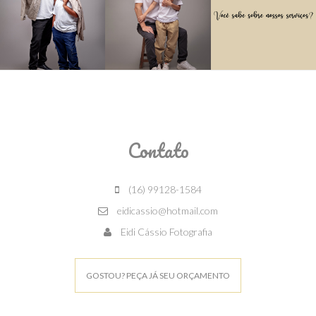
Contato
(16) 99128-1584
eidicassio@hotmail.com
Eidi Cássio Fotografia
GOSTOU? PEÇA JÁ SEU ORÇAMENTO