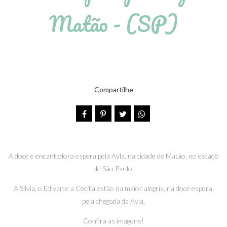
Matão - (SP)
Compartilhe
A doce e encantadora espera pela Ayla, na cidade de Matão, no estado
de São Paulo.
A Silvia, o Edivan e a Cecília estão na maior alegria, na doce espera,
pela chegada da Ayla.
Confira as imagens!