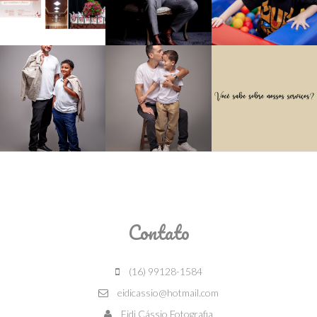
Contato
(16) 99128-1584
eidicassio@hotmail.com
Eidi Cássio Fotografia