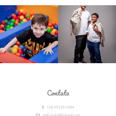
Contato
(16) 99128-1584
eidicassio@hotmail.com