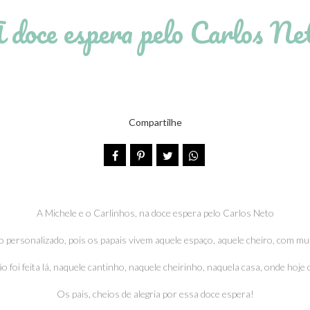
 doce espera pelo Carlos Ne
Compartilhe
A Michele e o Carlinhos, na doce espera pelo Carlos Neto
 personalizado, pois os papais vivem aquele espaço, aquele cheiro, com mui
o foi feita lá, naquele cantinho, naquele cheirinho, naquela casa, onde hoje
Os pais, cheios de alegria por essa doce espera!