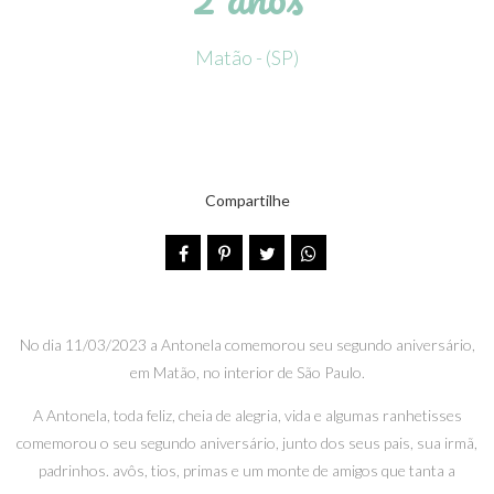
Matão - (SP)
Compartilhe
No dia 11/03/2023 a Antonela comemorou seu segundo aniversário,
em Matão, no interior de São Paulo.
A Antonela, toda feliz, cheia de alegria, vida e algumas ranhetisses
comemorou o seu segundo aniversário, junto dos seus pais, sua irmã,
padrinhos. avôs, tios, primas e um monte de amigos que tanta a