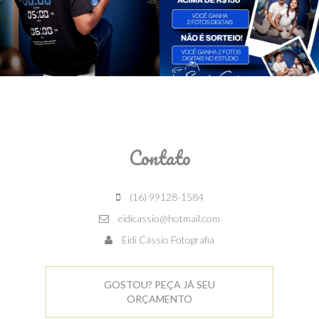
Contato
(16) 99128-1584
eidicassio@hotmail.com
Eidi Cássio Fotografia
GOSTOU? PEÇA JÁ SEU
ORÇAMENTO