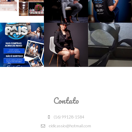
Contato
(16) 99128-1584
eidicassio@hotmail.com