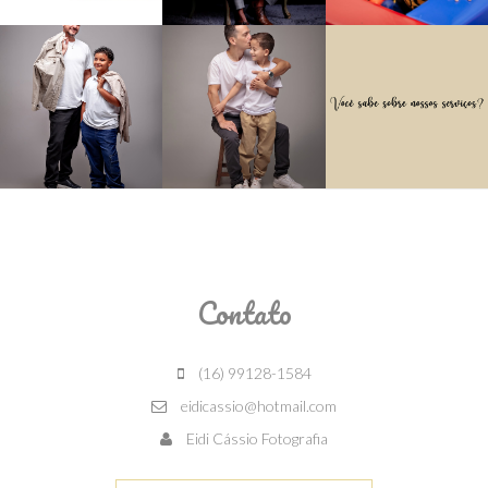
Contato
(16) 99128-1584
eidicassio@hotmail.com
Eidi Cássio Fotografia