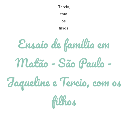
Ensaio de família em
Matão - São Paulo -
Jaqueline e Tercio, com os
filhos