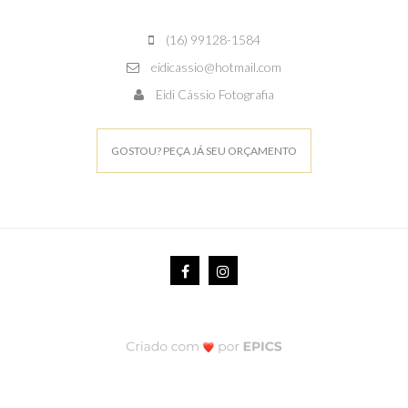
(16) 99128-1584
eidicassio@hotmail.com
Eidi Cássio Fotografia
GOSTOU? PEÇA JÁ SEU ORÇAMENTO