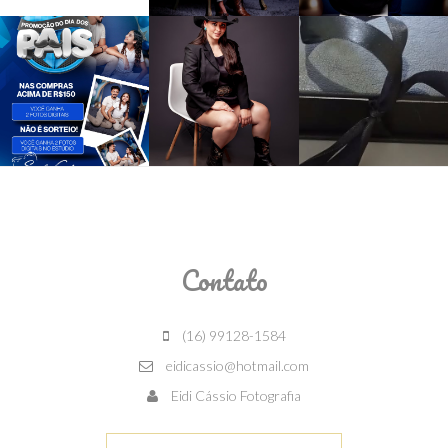
Contato
(16) 99128-1584
eidicassio@hotmail.com
Eidi Cássio Fotografia