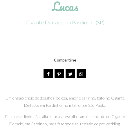
Lucas
Gigante Deitado em Pardinho - (SP)
Compartilhe
Um ensaio cheio de desafios, beleza, amor e carinho, feito no Gigante
Deitado, em Pardinho, no interior de São Paulo.
Esse casal lindo - Natália e Lucas - escolheram o ambiente do Gigante
Deitado, em Pardinho, para fazermos seu ensaio de pre wedding.