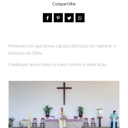
Compartilhe
Momento em que temos a grata safistação de registrar o
batizado da Olívia.
Família por quem temos o maior carinho e admiração.