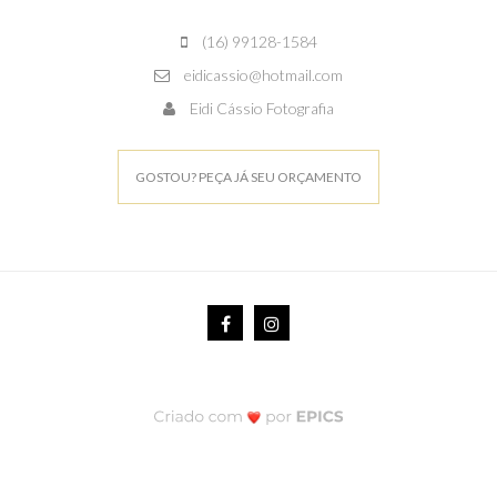
(16) 99128-1584
eidicassio@hotmail.com
Eidi Cássio Fotografia
GOSTOU? PEÇA JÁ SEU ORÇAMENTO